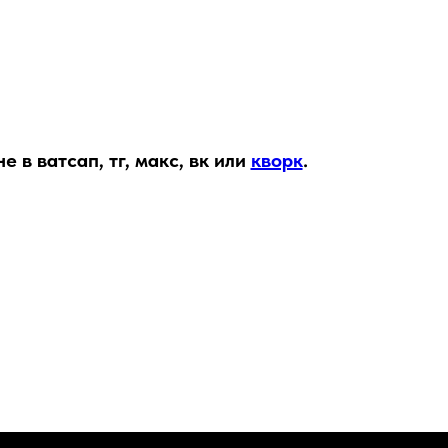
в ватсап, тг, макс, вк или
кворк
.