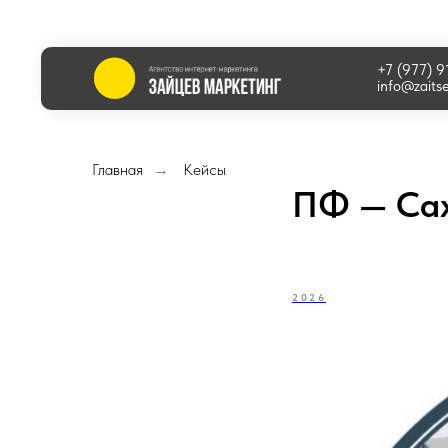
+7 (977) 
info@zaits
Главная
Кейсы
→
ПФ — Сах
2026