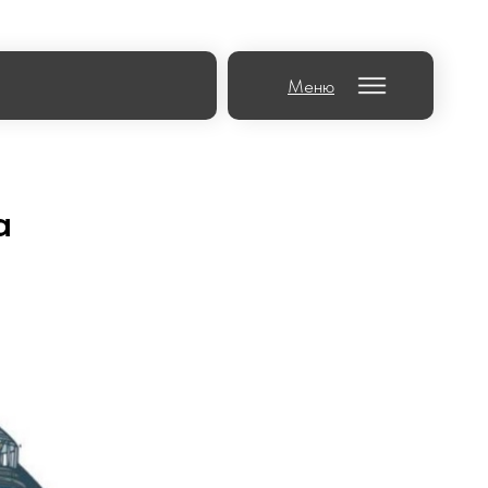
Меню
а