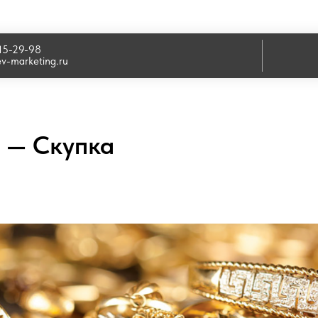
915-29-98
ev-marketing.ru
К — Скупка