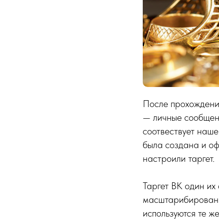
После прохождения
— личные сообщени
соотвествует наше
была создана и оф
настроили таргет.
Таргет ВК один их
масштарибирования
используются те ж