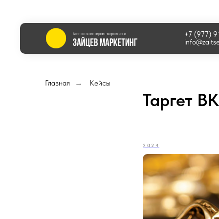
+7 (977) 
info@zaits
Главная
Кейсы
→
Таргет В
2024